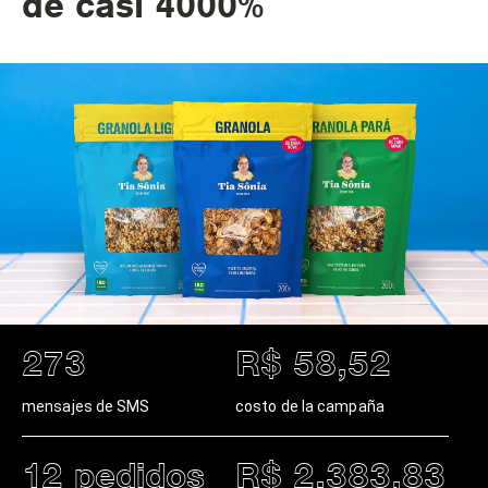
de casi 4000%
273
R$ 58,52
mensajes de SMS
costo de la campaña
12 pedidos
R$ 2.383,83