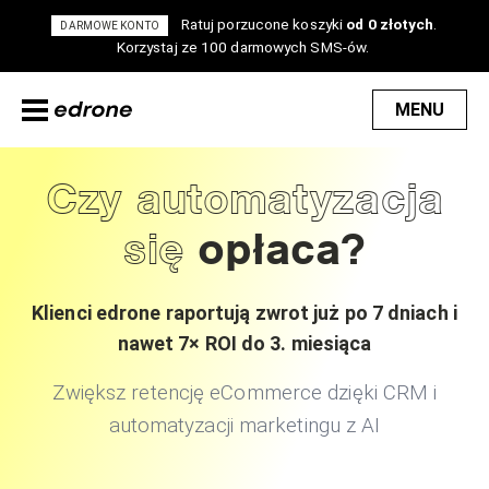
Ratuj porzucone koszyki
od 0 złotych
.
DARMOWE KONTO
Korzystaj ze 100 darmowych SMS-ów.
MENU
Czy automatyzacja
się
opłaca?
Klienci edrone raportują zwrot już po 7 dniach i
nawet 7× ROI do 3. miesiąca
Zwiększ retencję eCommerce dzięki CRM i
automatyzacji marketingu z AI