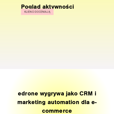
ąd aktywności
WhatsApp i
 DOCENIAJĄ
scenariusza
automatyzac
KLIENCI DOCENIAJĄ
edrone wygrywa jako CRM i
marketing automation dla e-
commerce