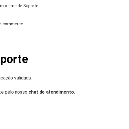
om o time de Suporte
e e-commerce
porte
icação validada.
te pelo nosso
chat de atendimento
.