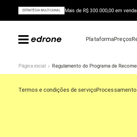
Mais de R$ 300.000,00 em venda
ESTRATÉGIA MULTICANAL
Plataforma
Preços
R
Aprenda
Descubra
Página inicial
Regulamento do Programa de Recomen
aiba tudo sobre comércio eletrônico
Saiba por que a edrone
Termos e condições de serviço
Processamento 
Blog
Treinamento par
Guias e E-Books
Cases de Sucess
edroneCast
Vídeo