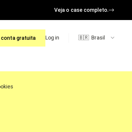
Veja o case completo.
Log in
🇧🇷
Brasil
 conta gratuita
spostas.
ookies