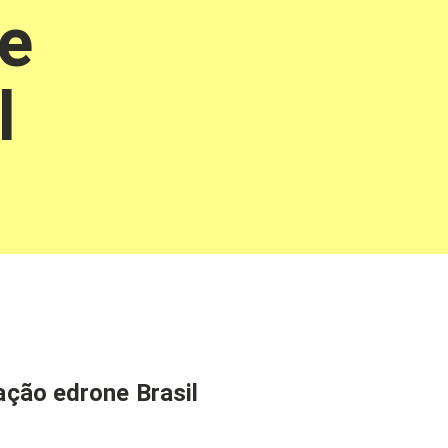
e
l
ão edrone Brasil