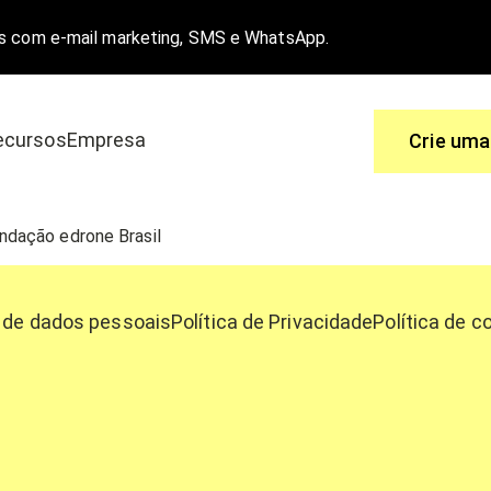
s com e-mail marketing, SMS e WhatsApp.
ecursos
Empresa
Crie uma
Use
dação edrone Brasil
 é a melhor solução.
Você tem perguntas, nós temos as re
de dados pessoais
Política de Privacidade
Política de c
a e-commerce
Central de ajuda
o
Funcionalidades